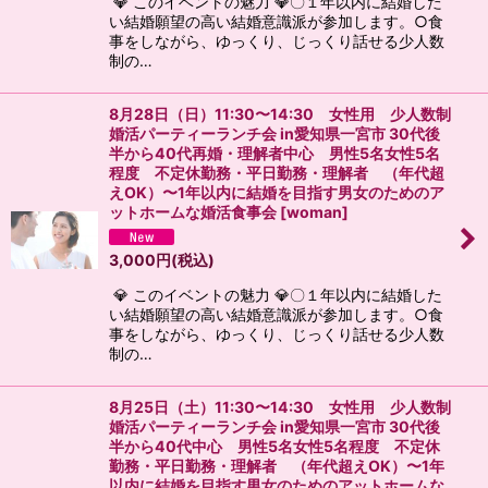
💎 このイベントの魅力 💎〇１年以内に結婚した
い結婚願望の高い結婚意識派が参加します。○食
事をしながら、ゆっくり、じっくり話せる少人数
制の…
8月28日（日）11:30〜14:30 女性用 少人数制
婚活パーティーランチ会 in愛知県一宮市 30代後
半から40代再婚・理解者中心 男性5名女性5名
程度 不定休勤務・平日勤務・理解者 （年代超
えOK）〜1年以内に結婚を目指す男女のためのア
ットホームな婚活食事会
[
woman
]
3,000
円
(税込)
💎 このイベントの魅力 💎〇１年以内に結婚した
い結婚願望の高い結婚意識派が参加します。○食
事をしながら、ゆっくり、じっくり話せる少人数
制の…
8月25日（土）11:30〜14:30 女性用 少人数制
婚活パーティーランチ会 in愛知県一宮市 30代後
半から40代中心 男性5名女性5名程度 不定休
勤務・平日勤務・理解者 （年代超えOK）〜1年
以内に結婚を目指す男女のためのアットホームな