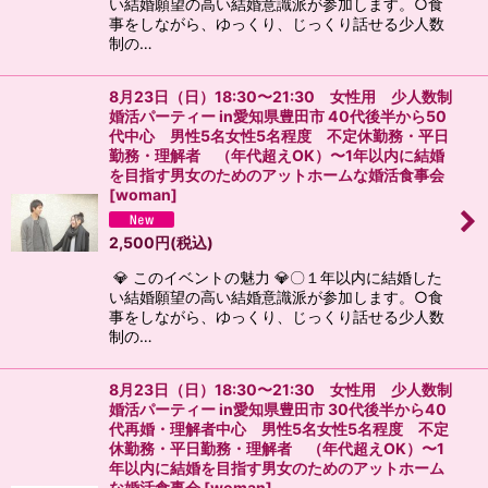
い結婚願望の高い結婚意識派が参加します。○食
事をしながら、ゆっくり、じっくり話せる少人数
制の…
8月23日（日）18:30〜21:30 女性用 少人数制
婚活パーティー in愛知県豊田市 40代後半から50
代中心 男性5名女性5名程度 不定休勤務・平日
勤務・理解者 （年代超えOK）〜1年以内に結婚
を目指す男女のためのアットホームな婚活食事会
[
woman
]
2,500
円
(税込)
💎 このイベントの魅力 💎〇１年以内に結婚した
い結婚願望の高い結婚意識派が参加します。○食
事をしながら、ゆっくり、じっくり話せる少人数
制の…
8月23日（日）18:30〜21:30 女性用 少人数制
婚活パーティー in愛知県豊田市 30代後半から40
代再婚・理解者中心 男性5名女性5名程度 不定
休勤務・平日勤務・理解者 （年代超えOK）〜1
年以内に結婚を目指す男女のためのアットホーム
な婚活食事会
[
woman
]