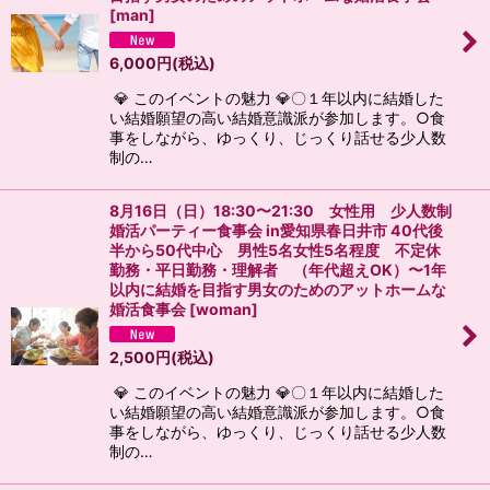
[
man
]
6,000
円
(税込)
💎 このイベントの魅力 💎〇１年以内に結婚した
い結婚願望の高い結婚意識派が参加します。○食
事をしながら、ゆっくり、じっくり話せる少人数
制の…
8月16日（日）18:30〜21:30 女性用 少人数制
婚活パーティー食事会 in愛知県春日井市 40代後
半から50代中心 男性5名女性5名程度 不定休
勤務・平日勤務・理解者 （年代超えOK）〜1年
以内に結婚を目指す男女のためのアットホームな
婚活食事会
[
woman
]
2,500
円
(税込)
💎 このイベントの魅力 💎〇１年以内に結婚した
い結婚願望の高い結婚意識派が参加します。○食
事をしながら、ゆっくり、じっくり話せる少人数
制の…