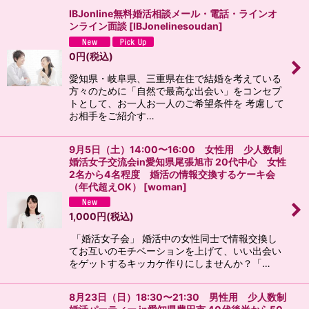
IBJonline無料婚活相談メール・電話・ラインオ
ンライン面談
[
IBJonelinesoudan
]
絞り込む
0
円
(税込)
愛知県・岐阜県、三重県在住で結婚を考えている
方々のために「自然で最高な出会い」をコンセプ
トとして、お一人お一人のご希望条件を 考慮して
お相手をご紹介す…
9月5日（土）14:00〜16:00 女性用 少人数制
婚活女子交流会in愛知県尾張旭市 20代中心 女性
2名から4名程度 婚活の情報交換するケーキ会
（年代超えOK）
[
woman
]
1,000
円
(税込)
「婚活女子会」 婚活中の女性同士で情報交換し
てお互いのモチベーションを上げて、いい出会い
をゲットするキッカケ作りにしませんか？「…
8月23日（日）18:30〜21:30 男性用 少人数制