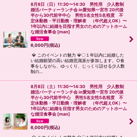
8月8日（日）11:30〜14:30 男性用 少人数制
婚活パーティーランチ会 in愛知県一宮市 20代後
半から30代前半中心 男性5名女性5名程度 不
定休勤務・平日勤務・理解者 （年代超えOK）〜
1年以内に結婚を目指す男女のためのアットホーム
な婚活食事会
[
man
]
6,000
円
(税込)
💎 このイベントの魅力 💎〇１年以内に結婚した
い結婚願望の高い結婚意識派が参加します。○食
事をしながら、ゆっくり、じっくり話せる少人数
制の…
8月8日（土）11:30〜14:30 男性用 少人数制
婚活パーティーランチ会 in愛知県一宮市 20代後
半から30代前半中心 男性5名女性5名程度 不
定休勤務・平日勤務・理解者 （年代超えOK）〜
1年以内に結婚を目指す男女のためのアットホーム
な婚活食事会
[
man
]
6,000
円
(税込)