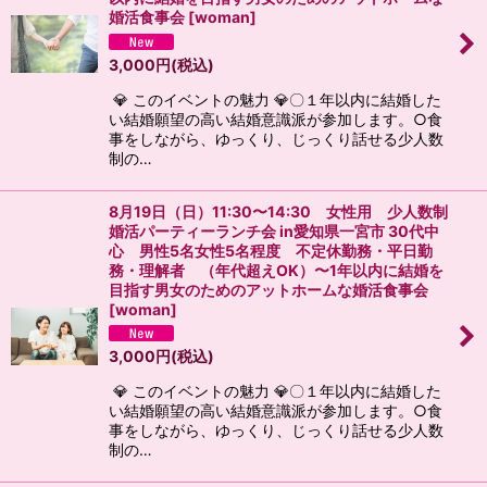
婚活食事会
[
woman
]
3,000
円
(税込)
💎 このイベントの魅力 💎〇１年以内に結婚した
い結婚願望の高い結婚意識派が参加します。○食
事をしながら、ゆっくり、じっくり話せる少人数
制の…
8月19日（日）11:30〜14:30 女性用 少人数制
婚活パーティーランチ会 in愛知県一宮市 30代中
心 男性5名女性5名程度 不定休勤務・平日勤
務・理解者 （年代超えOK）〜1年以内に結婚を
目指す男女のためのアットホームな婚活食事会
[
woman
]
3,000
円
(税込)
💎 このイベントの魅力 💎〇１年以内に結婚した
い結婚願望の高い結婚意識派が参加します。○食
事をしながら、ゆっくり、じっくり話せる少人数
制の…