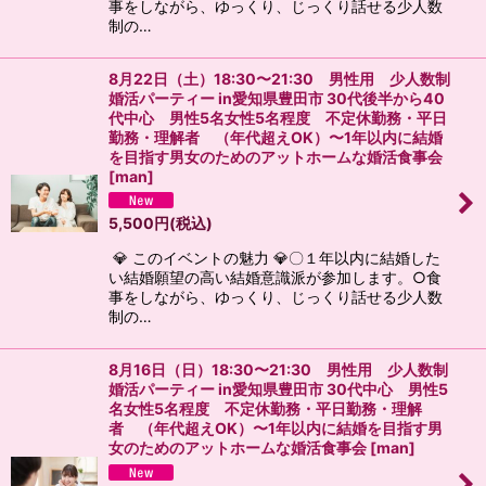
事をしながら、ゆっくり、じっくり話せる少人数
制の…
8月22日（土）18:30〜21:30 男性用 少人数制
婚活パーティー in愛知県豊田市 30代後半から40
代中心 男性5名女性5名程度 不定休勤務・平日
勤務・理解者 （年代超えOK）〜1年以内に結婚
を目指す男女のためのアットホームな婚活食事会
[
man
]
5,500
円
(税込)
💎 このイベントの魅力 💎〇１年以内に結婚した
い結婚願望の高い結婚意識派が参加します。○食
事をしながら、ゆっくり、じっくり話せる少人数
制の…
8月16日（日）18:30〜21:30 男性用 少人数制
婚活パーティー in愛知県豊田市 30代中心 男性5
名女性5名程度 不定休勤務・平日勤務・理解
者 （年代超えOK）〜1年以内に結婚を目指す男
女のためのアットホームな婚活食事会
[
man
]