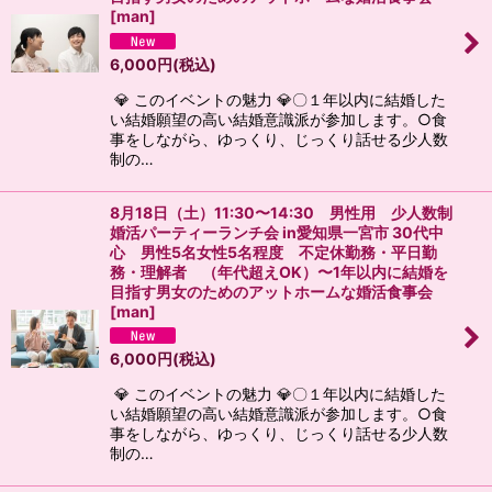
[
man
]
6,000
円
(税込)
💎 このイベントの魅力 💎〇１年以内に結婚した
い結婚願望の高い結婚意識派が参加します。○食
事をしながら、ゆっくり、じっくり話せる少人数
制の…
8月18日（土）11:30〜14:30 男性用 少人数制
婚活パーティーランチ会 in愛知県一宮市 30代中
心 男性5名女性5名程度 不定休勤務・平日勤
務・理解者 （年代超えOK）〜1年以内に結婚を
目指す男女のためのアットホームな婚活食事会
[
man
]
6,000
円
(税込)
💎 このイベントの魅力 💎〇１年以内に結婚した
い結婚願望の高い結婚意識派が参加します。○食
事をしながら、ゆっくり、じっくり話せる少人数
制の…