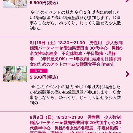
5,500
円
(税込)
💎 このイベントの魅力 💎〇１年以内に結婚した
い結婚願望の高い結婚意識派が参加します。○食
事をしながら、ゆっくり、じっくり話せる少人数
制の…
8月15日（土）18:30〜21:30 男性用 少人数制
婚活パーティー in愛知県豊田市 30代中心 男性5
名女性5名程度 不定休勤務・平日勤務・理解
者 （年代超えOK）〜1年以内に結婚を目指す男
女のためのアットホームな婚活食事会
[
man
]
5,500
円
(税込)
💎 このイベントの魅力 💎〇１年以内に結婚した
い結婚願望の高い結婚意識派が参加します。○食
事をしながら、ゆっくり、じっくり話せる少人数
制の…
8月9日（日）18:30〜21:30 男性用 少人数制
婚活パーティー in愛知県豊田市 20代後半から30
代前半中心 男性5名女性5名程度 不定休勤務・