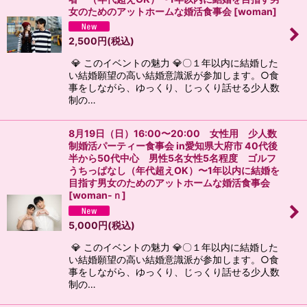
女のためのアットホームな婚活食事会
[
woman
]
2,500
円
(税込)
💎 このイベントの魅力 💎〇１年以内に結婚した
い結婚願望の高い結婚意識派が参加します。○食
事をしながら、ゆっくり、じっくり話せる少人数
制の…
8月19日（日）16:00〜20:00 女性用 少人数
制婚活パーティー食事会 in愛知県大府市 40代後
半から50代中心 男性5名女性5名程度 ゴルフ
うちっぱなし（年代超えOK）〜1年以内に結婚を
目指す男女のためのアットホームな婚活食事会
[
woman-ｎ
]
5,000
円
(税込)
💎 このイベントの魅力 💎〇１年以内に結婚した
い結婚願望の高い結婚意識派が参加します。○食
事をしながら、ゆっくり、じっくり話せる少人数
制の…