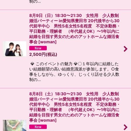
制の…
8月9日（日）18:30〜21:30 女性用 少人数制
婚活パーティー in愛知県豊田市 20代後半から30
代前半中心 男性5名女性5名程度 不定休勤務・
平日勤務・理解者 （年代超えOK）〜1年以内に
結婚を目指す男女のためのアットホームな婚活食
事会
[
woman
]
2,500
円
(税込)
💎 このイベントの魅力 💎〇１年以内に結婚した
い結婚願望の高い結婚意識派が参加します。○食
事をしながら、ゆっくり、じっくり話せる少人数
制の…
8月8日（土）18:30〜21:30 女性用 少人数制
婚活パーティー in愛知県豊田市 20代後半から30
代前半中心 男性5名女性5名程度 不定休勤務・
平日勤務・理解者 （年代超えOK）〜1年以内に
結婚を目指す男女のためのアットホームな婚活食
事会
[
woman
]