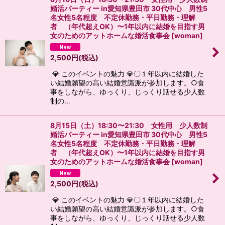
婚活パーティー in愛知県豊田市 30代中心 男性5
名女性5名程度 不定休勤務・平日勤務・理解
者 （年代超えOK）〜1年以内に結婚を目指す男
女のためのアットホームな婚活食事会
[
woman
]
2,500
円
(税込)
💎 このイベントの魅力 💎〇１年以内に結婚した
い結婚願望の高い結婚意識派が参加します。○食
事をしながら、ゆっくり、じっくり話せる少人数
制の…
8月15日（土）18:30〜21:30 女性用 少人数制
婚活パーティー in愛知県豊田市 30代中心 男性5
名女性5名程度 不定休勤務・平日勤務・理解
者 （年代超えOK）〜1年以内に結婚を目指す男
女のためのアットホームな婚活食事会
[
woman
]
2,500
円
(税込)
💎 このイベントの魅力 💎〇１年以内に結婚した
い結婚願望の高い結婚意識派が参加します。○食
事をしながら、ゆっくり、じっくり話せる少人数