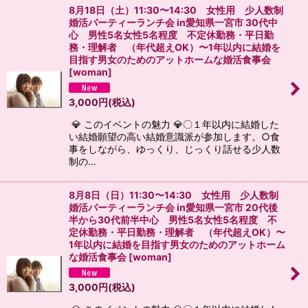
8月18日（土）11:30〜14:30 女性用 少人数制
婚活パーティーランチ会 in愛知県一宮市 30代中
心 男性5名女性5名程度 不定休勤務・平日勤
務・理解者 （年代超えOK）〜1年以内に結婚を
目指す男女のためのアットホームな婚活食事会
[
woman
]
3,000
円
(税込)
💎 このイベントの魅力 💎〇１年以内に結婚した
い結婚願望の高い結婚意識派が参加します。○食
事をしながら、ゆっくり、じっくり話せる少人数
制の…
8月8日（日）11:30〜14:30 女性用 少人数制
婚活パーティーランチ会 in愛知県一宮市 20代後
半から30代前半中心 男性5名女性5名程度 不
定休勤務・平日勤務・理解者 （年代超えOK）〜
1年以内に結婚を目指す男女のためのアットホーム
な婚活食事会
[
woman
]
3,000
円
(税込)