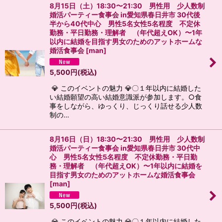
8月15日（土）18:30〜21:30 男性用 少人数制
婚活パーティー食事会 in愛知県春日井市 30代後
半から40代中心 男性5名女性5名程度 不定休
勤務・平日勤務・理解者 （年代超えOK）〜1年
以内に結婚を目指す男女のためのアットホームな
婚活食事会
[
man
]
5,500
円
(税込)
💎 このイベントの魅力 💎〇１年以内に結婚した
い結婚願望の高い結婚意識派が参加します。○食
事をしながら、ゆっくり、じっくり話せる少人数
制の…
8月16日（日）18:30〜21:30 男性用 少人数制
婚活パーティー食事会 in愛知県春日井市 30代中
心 男性5名女性5名程度 不定休勤務・平日勤
務・理解者 （年代超えOK）〜1年以内に結婚を
目指す男女のためのアットホームな婚活食事会
[
man
]
5,500
円
(税込)
💎 このイベントの魅力 💎〇１年以内に結婚した