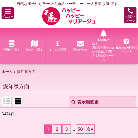
自然な出会いがテーマの婚活パーティー。一人参加もOKです。
メニュー
お電話・
メール
IBJonlineと
は？
真剣度が高い出会
IBJonline無料相談
企画から探す
地域から探す
よくある質問
問い合わせ
いを気楽に利用で
申し込み
きる新婚活サービ
ス
ホーム
>
愛知県方面
愛知県方面
表示順変更
閉じる
3474
件
表示数
:
1
2
3
...
58
次
»
並び順
: