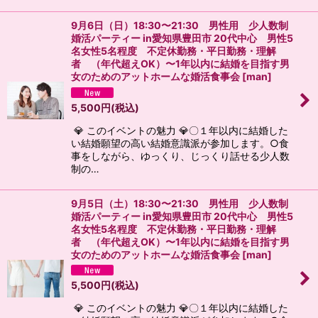
9月6日（日）18:30〜21:30 男性用 少人数制
婚活パーティー in愛知県豊田市 20代中心 男性5
名女性5名程度 不定休勤務・平日勤務・理解
者 （年代超えOK）〜1年以内に結婚を目指す男
女のためのアットホームな婚活食事会
[
man
]
5,500
円
(税込)
💎 このイベントの魅力 💎〇１年以内に結婚した
い結婚願望の高い結婚意識派が参加します。○食
事をしながら、ゆっくり、じっくり話せる少人数
制の…
9月5日（土）18:30〜21:30 男性用 少人数制
婚活パーティー in愛知県豊田市 20代中心 男性5
名女性5名程度 不定休勤務・平日勤務・理解
者 （年代超えOK）〜1年以内に結婚を目指す男
女のためのアットホームな婚活食事会
[
man
]
5,500
円
(税込)
💎 このイベントの魅力 💎〇１年以内に結婚した