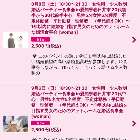
8月8日（土）18:30〜21:30 女性用 少人数制
婚活パーティー食事会 in愛知県春日井市 20代後
半から30代前半中心 男性5名女性5名程度 不
定休勤務・平日勤務・理解者 （年代超えOK）〜
1年以内に結婚を目指す男女のためのアットホーム
な婚活食事会
[
woman
]
2,500
円
(税込)
💎 このイベントの魅力 💎〇１年以内に結婚した
い結婚願望の高い結婚意識派が参加します。○食
事をしながら、ゆっくり、じっくり話せる少人数
制の…
9月6日（日）18:30〜21:30 女性用 少人数制
婚活パーティー食事会 in愛知県春日井市 20代中
心 男性5名女性5名程度 不定休勤務・平日勤
務・理解者 （年代超えOK）〜1年以内に結婚を
目指す男女のためのアットホームな婚活食事会
[
woman
]
2,500
円
(税込)
💎 このイベントの魅力 💎〇１年以内に結婚した