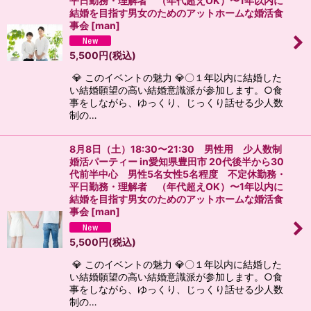
平日勤務・理解者 （年代超えOK）〜1年以内に
結婚を目指す男女のためのアットホームな婚活食
事会
[
man
]
5,500
円
(税込)
💎 このイベントの魅力 💎〇１年以内に結婚した
い結婚願望の高い結婚意識派が参加します。○食
事をしながら、ゆっくり、じっくり話せる少人数
制の…
8月8日（土）18:30〜21:30 男性用 少人数制
婚活パーティー in愛知県豊田市 20代後半から30
代前半中心 男性5名女性5名程度 不定休勤務・
平日勤務・理解者 （年代超えOK）〜1年以内に
結婚を目指す男女のためのアットホームな婚活食
事会
[
man
]
5,500
円
(税込)
💎 このイベントの魅力 💎〇１年以内に結婚した
い結婚願望の高い結婚意識派が参加します。○食
事をしながら、ゆっくり、じっくり話せる少人数
制の…