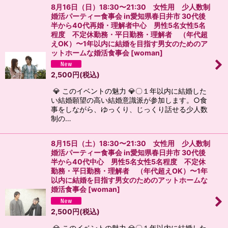
8月16日（日）18:30〜21:30 女性用 少人数制
婚活パーティー食事会 in愛知県春日井市 30代後
半から40代再婚・理解者中心 男性5名女性5名
程度 不定休勤務・平日勤務・理解者 （年代超
えOK）〜1年以内に結婚を目指す男女のためのア
ットホームな婚活食事会
[
woman
]
2,500
円
(税込)
💎 このイベントの魅力 💎〇１年以内に結婚した
い結婚願望の高い結婚意識派が参加します。○食
事をしながら、ゆっくり、じっくり話せる少人数
制の…
8月15日（土）18:30〜21:30 女性用 少人数制
婚活パーティー食事会 in愛知県春日井市 30代後
半から40代中心 男性5名女性5名程度 不定休
勤務・平日勤務・理解者 （年代超えOK）〜1年
以内に結婚を目指す男女のためのアットホームな
婚活食事会
[
woman
]
2,500
円
(税込)
💎 このイベントの魅力 💎〇１年以内に結婚した