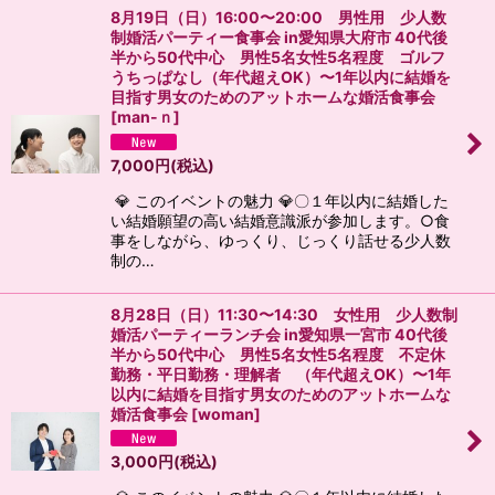
8月19日（日）16:00〜20:00 男性用 少人数
制婚活パーティー食事会 in愛知県大府市 40代後
半から50代中心 男性5名女性5名程度 ゴルフ
うちっぱなし（年代超えOK）〜1年以内に結婚を
目指す男女のためのアットホームな婚活食事会
[
man-ｎ
]
7,000
円
(税込)
💎 このイベントの魅力 💎〇１年以内に結婚した
い結婚願望の高い結婚意識派が参加します。○食
事をしながら、ゆっくり、じっくり話せる少人数
制の…
8月28日（日）11:30〜14:30 女性用 少人数制
婚活パーティーランチ会 in愛知県一宮市 40代後
半から50代中心 男性5名女性5名程度 不定休
勤務・平日勤務・理解者 （年代超えOK）〜1年
以内に結婚を目指す男女のためのアットホームな
婚活食事会
[
woman
]
3,000
円
(税込)