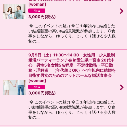
[
woman
]
3,000
円
(税込)
💎 このイベントの魅力 💎〇１年以内に結婚した
い結婚願望の高い結婚意識派が参加します。○食
事をしながら、ゆっくり、じっくり話せる少人数
制の…
9月5日（土）11:30〜14:30 女性用 少人数制
婚活パーティーランチ会 in愛知県一宮市 20代中
心 男性5名女性5名程度 不定休勤務・平日勤
務・理解者 （年代超えOK）〜1年以内に結婚を
目指す男女のためのアットホームな婚活食事会
[
woman
]
3,000
円
(税込)
💎 このイベントの魅力 💎〇１年以内に結婚した
い結婚願望の高い結婚意識派が参加します。○食
事をしながら、ゆっくり、じっくり話せる少人数
制の…