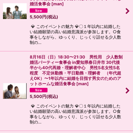
婚活食事会
[
man
]
5,500
円
(税込)
💎 このイベントの魅力 💎〇１年以内に結婚した
い結婚願望の高い結婚意識派が参加します。○食
事をしながら、ゆっくり、じっくり話せる少人数
制の…
8月16日（日）18:30〜21:30 男性用 少人数制
婚活パーティー食事会 in愛知県春日井市 30代後
半から40代再婚・理解者中心 男性5名女性5名
程度 不定休勤務・平日勤務・理解者 （年代超
えOK）〜1年以内に結婚を目指す男女のためのア
ットホームな婚活食事会
[
man
]
5,500
円
(税込)
💎 このイベントの魅力 💎〇１年以内に結婚した
い結婚願望の高い結婚意識派が参加します。○食
事をしながら、ゆっくり、じっくり話せる少人数
制の…