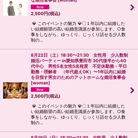
2,500
円
(税込)
💎 このイベントの魅力 💎〇１年以内に結婚した
い結婚願望の高い結婚意識派が参加します。○食
事をしながら、ゆっくり、じっくり話せる少人数
制の…
8月22日（土）18:30〜21:30 女性用 少人数制
婚活パーティー in愛知県豊田市 30代後半から40
代中心 男性5名女性5名程度 不定休勤務・平日
勤務・理解者 （年代超えOK）〜1年以内に結婚
を目指す男女のためのアットホームな婚活食事会
[
woman
]
2,500
円
(税込)
💎 このイベントの魅力 💎〇１年以内に結婚した
い結婚願望の高い結婚意識派が参加します。○食
事をしながら、ゆっくり、じっくり話せる少人数
制の…
8月16日（日）18:30〜21:30 女性用 少人数制