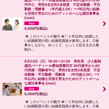
婚活パーティー in愛知県豊田市 40代後半から50
代中心 男性5名女性5名程度 不定休勤務・平日
勤務・理解者 （年代超えOK）〜1年以内に結婚
を目指す男女のためのアットホームな婚活食事会
[
man
]
5,500
円
(税込)
💎 このイベントの魅力 💎〇１年以内に結婚した
い結婚願望の高い結婚意識派が参加します。○食
事をしながら、ゆっくり、じっくり話せる少人数
制の…
8月23日（日）18:30〜21:30 男性用 少人数制
婚活パーティー in愛知県豊田市 30代後半から40
代再婚・理解者中心 男性5名女性5名程度 不定
休勤務・平日勤務・理解者 （年代超えOK）〜1
年以内に結婚を目指す男女のためのアットホーム
な婚活食事会
[
man
]
5,500
円
(税込)
💎 このイベントの魅力 💎〇１年以内に結婚した
い結婚願望の高い結婚意識派が参加します。○食