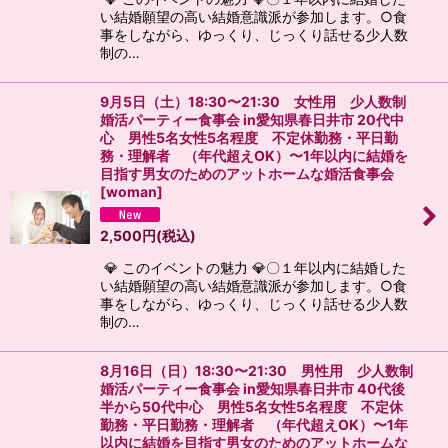
い結婚願望の高い結婚意識派が参加します。○食
事をしながら、ゆっくり、じっくり話せる少人数
制の…
9月5日（土）18:30〜21:30 女性用 少人数制
婚活パーティー食事会 in愛知県春日井市 20代中
心 男性5名女性5名程度 不定休勤務・平日勤
務・理解者 （年代超えOK）〜1年以内に結婚を
目指す男女のためのアットホームな婚活食事会
[
woman
]
2,500
円
(税込)
💎 このイベントの魅力 💎〇１年以内に結婚した
い結婚願望の高い結婚意識派が参加します。○食
事をしながら、ゆっくり、じっくり話せる少人数
制の…
8月16日（日）18:30〜21:30 男性用 少人数制
婚活パーティー食事会 in愛知県春日井市 40代後
半から50代中心 男性5名女性5名程度 不定休
勤務・平日勤務・理解者 （年代超えOK）〜1年
以内に結婚を目指す男女のためのアットホームな