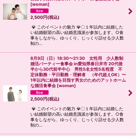
[
woman
]
2,500
円
(税込)
💎 このイベントの魅力 💎〇１年以内に結婚した
い結婚願望の高い結婚意識派が参加します。○食
事をしながら、ゆっくり、じっくり話せる少人数
制の…
8月9日（日）18:30〜21:30 女性用 少人数制
婚活パーティー食事会 in愛知県春日井市 20代後
半から30代前半中心 男性5名女性5名程度 不
定休勤務・平日勤務・理解者 （年代超えOK）〜
1年以内に結婚を目指す男女のためのアットホーム
な婚活食事会
[
woman
]
2,500
円
(税込)
💎 このイベントの魅力 💎〇１年以内に結婚した
い結婚願望の高い結婚意識派が参加します。○食
事をしながら、ゆっくり、じっくり話せる少人数
制の…