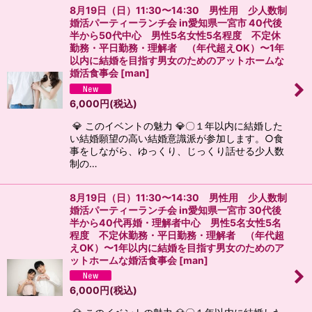
8月19日（日）11:30〜14:30 男性用 少人数制
婚活パーティーランチ会 in愛知県一宮市 40代後
半から50代中心 男性5名女性5名程度 不定休
勤務・平日勤務・理解者 （年代超えOK）〜1年
以内に結婚を目指す男女のためのアットホームな
婚活食事会
[
man
]
6,000
円
(税込)
💎 このイベントの魅力 💎〇１年以内に結婚した
い結婚願望の高い結婚意識派が参加します。○食
事をしながら、ゆっくり、じっくり話せる少人数
制の…
8月19日（日）11:30〜14:30 男性用 少人数制
婚活パーティーランチ会 in愛知県一宮市 30代後
半から40代再婚・理解者中心 男性5名女性5名
程度 不定休勤務・平日勤務・理解者 （年代超
えOK）〜1年以内に結婚を目指す男女のためのア
ットホームな婚活食事会
[
man
]
6,000
円
(税込)