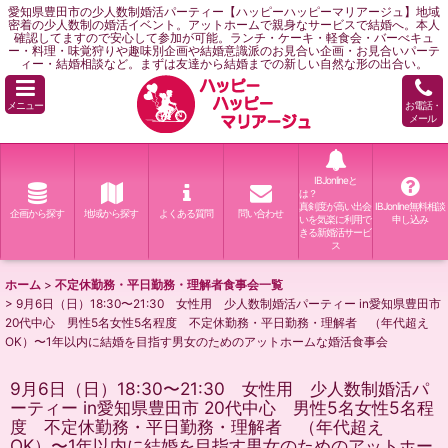
愛知県豊田市の少人数制婚活パーティー【ハッピーハッピーマリアージュ】地域
密着の少人数制の婚活イベント。アットホームで親身なサービスで結婚へ。本人
確認してますので安心して参加が可能。ランチ・ケーキ・軽食会・バーべキュ
ー・料理・味覚狩りや趣味別企画や結婚意識派のお見合い企画・お見合いパーテ
ィー・結婚相談など。まずは友達から結婚までの新しい自然な形の出合い。
メニュー
お電話・
メール
IBJonlineと
は？
真剣度が高い出会
IBJonline無料相談
企画から探す
地域から探す
よくある質問
問い合わせ
いを気楽に利用で
申し込み
きる新婚活サービ
ス
ホーム
>
不定休勤務・平日勤務・理解者食事会一覧
>
9月6日（日）18:30〜21:30 女性用 少人数制婚活パーティー in愛知県豊田市
20代中心 男性5名女性5名程度 不定休勤務・平日勤務・理解者 （年代超え
OK）〜1年以内に結婚を目指す男女のためのアットホームな婚活食事会
9月6日（日）18:30〜21:30 女性用 少人数制婚活パ
ーティー in愛知県豊田市 20代中心 男性5名女性5名程
度 不定休勤務・平日勤務・理解者 （年代超え
OK）〜1年以内に結婚を目指す男女のためのアットホー