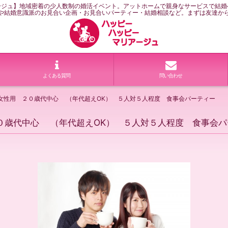
ージュ】地域密着の少人数制の婚活イベント。アットホームで親身なサービスで結婚
や結婚意識派のお見合い企画・お見合いパーティー・結婚相談など。まずは友達か
よくある質問
問い合わせ
女性用 ２０歳代中心 （年代超えOK） ５人対５人程度 食事会パーティー
０歳代中心 （年代超えOK） ５人対５人程度 食事会パ