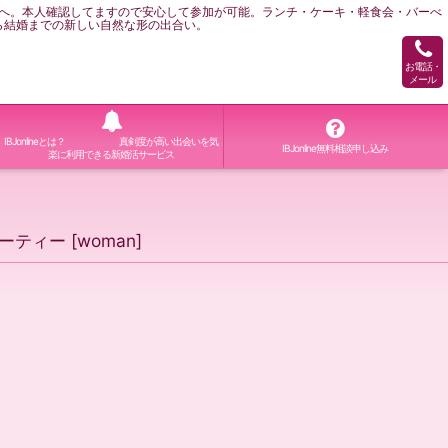
へ。本人確認してますので安心して参加が可能。ランチ・ケーキ・軽食会・バーべ
ら結婚までの新しい自然な形の出合い。
お電話・
メール
IBJonlineとは？ 真剣度が高い出会いを気
IBJonline無料相談申し込み
楽に利用できる新婚活サービス
ーティー
[
woman
]