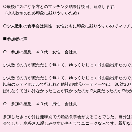
○最後に気になる方とのマッチング結果は後日、連絡します。
（少人数制のため印象に残りやすいため）
○少人数制の食事会は男性、女性ともに印象に残りやすいのでマッチ
■参加者の声
○ 参加の感想 ４０代 女性 会社員
少人数での方が慌ただしく無くて、ゆっくりじっくりお話出来た
少人数での方が慌ただしく無くて、ゆっくりじっくりお話出来たので
以前のシティホテルで行われた他社の婚活パーティーでは、30対3
ばれなくてはいけなかったことが良かったのか⁉️大変だったのか⁉️わ
○ 参加の感想 ４０代 男性 会社員
参加したきっかけは趣味別での婚活食事会があることでした。自分は
会てした。水谷さん親しみやすいキャラでユニークな人です。親切な