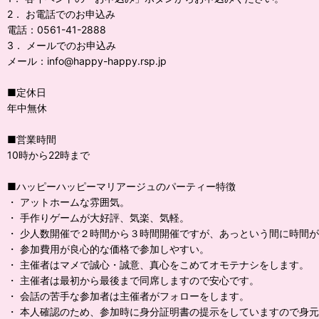
2． お電話でのお申込み
電話：0561-41-2888
3． メールでのお申込み
メール：info@happy-happy.rsp.jp
■定休日
年中無休
■営業時間
10時から22時まで
■ハッピーハッピーマリアージュのパーティー特徴
・ アットホームな雰囲気。
・ 手作りゲームが大好評、気楽、気軽。
・ 少人数開催で２時間から３時間開催ですが、あっという間に時間
・ 参加費用が良心的な価格で参加しやすい。
・ 主催者はマメで誠心・誠意、真心をこめてオモテナシをします。
・ 主催者は最初から最後まで同席しますので安心です。
・ 会話の苦手な参加者は主催者がフォローをします。
・ 本人確認のため、参加時に身分証明書の提示をしていますので身