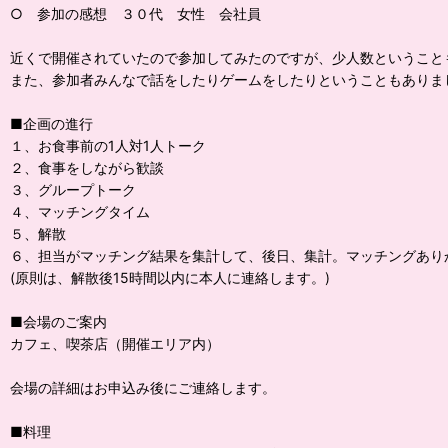
○ 参加の感想 ３０代 女性 会社員
近くで開催されていたので参加してみたのですが、少人数ということ
また、参加者みんなで話をしたりゲームをしたりということもありま
■企画の進行
１、お食事前の1人対1人トーク
２、食事をしながら歓談
３、グループトーク
４、マッチングタイム
５、解散
６、担当がマッチング結果を集計して、後日、集計。マッチングあり
(原則は、解散後15時間以内に本人に連絡します。)
■会場のご案内
カフェ、喫茶店（開催エリア内）
会場の詳細はお申込み後にご連絡します。
■料理