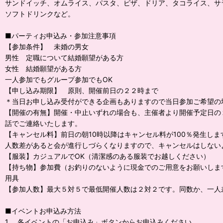
サンドイッチ、オムライス、パスタ、ピザ、ドリア、タコライス、サ
ソフトドリンクなど。
■パーティお申込み・参加注意事項
【参加条件】 未婚の男女
男性 定職について結婚願望がある方
女性 結婚願望がある方
一人参加でもグループ参加でもOK
【申し込み期限】 原則、開催前日の２２時まで
＊当日お申し込み受付ができる企画もありますので当日参加ご希望の
【開催の有無】開催・中止いずれの場合も、主催者より開催予定日の
話でご連絡いたします。
【キャンセル料】前日の朝10時以降はキャンセル料が100％発生しま
人数差があると会が進行しづらくなりますので、キャンセルはしない
【服装】カジュアルでOK（清潔感のある服装でお越しください）
【持ち物】参加費（お釣りのないように現金でのご用意をお願いしま
用具
【参加人数】最大５対５で最低開催人数は２対２です。同数か、一人
■イベントお申込み方法
1． 各イベントの「お申込み」ボタンからお申込みください。