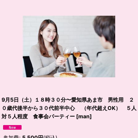
9月5日（土）１８時３０分〜愛知県あま市 男性用 ２
０歳代後半から３０代前半中心 （年代超えOK） ５人
対５人程度 食事会パーティー
[
man
]
参加費
:
5,500
円
(税込)