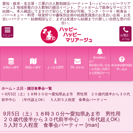
愛知・岐阜・名古屋・三重の少人数制婚活パーティー【ハッピーハッピーマリア
ージュ】地域密着の少人数制の婚活イベント。アットホームで親身なサービスで
結婚へ。本人確認してますので安心して参加が可能。ランチ・ケーキ・軽食会・
バーべキュー・料理・味覚狩りや趣味別企画や結婚意識派のお見合い企画・お見
合いパーティー・結婚相談など。まずは友達から結婚までの新しい自然な形の出
合い。
メニュー
お電話・
メール
IBJonlineと
は？
真剣度が高い出会
IBJonline無料相談
企画から探す
地域から探す
よくある質問
問い合わせ
いを気楽に利用で
申し込み
きる新婚活サービ
ス
ホーム
>
土日・婚活食事会一覧
>
9月5日（土）１８時３０分〜愛知県あま市 男性用 ２０歳代後半から３０代
前半中心 （年代超えOK） ５人対５人程度 食事会パーティー
9月5日（土）１８時３０分〜愛知県あま市 男性用
２０歳代後半から３０代前半中心 （年代超えOK）
５人対５人程度 食事会パーティー
[
man
]