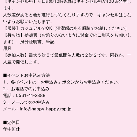
【キャンセル料】前日の朝10時以降はキャンセル料が100％発生し
ます。
人数差があると会が進行しづらくなりますので、キャンセルはしな
いようお願いいたします。
【服装】カジュアルでOK（清潔感のある服装でお越しください）
【持ち物】参加費（お釣りのないように現金でのご用意をお願いし
ます）、身分証明書、筆記
用具
【参加人数】最大５対５で最低開催人数は２対２です。同数か、一
人差で開催します。
■イベントお申込み方法
1． 各イベントの「お申込み」ボタンからお申込みください。
2． お電話でのお申込み
電話：0561-41-2888
3． メールでのお申込み
メール：info@happy-happy.rsp.jp
■定休日
年中無休