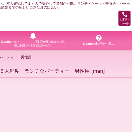
へ。本人確認してますので安心して参加が可能。ランチ・ケーキ・軽食会・バーべ
ら結婚までの新しい自然な形の出合い。
お電話・
メール
IBJonlineとは？ 真剣度が高い出会いを気
IBJonline無料相談申し込み
楽に利用できる新婚活サービス
会パーティー 男性用
対５人程度 ランチ会パーティー 男性用
[
man
]