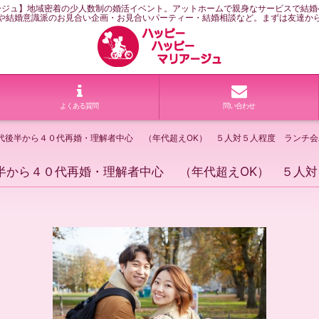
ージュ】地域密着の少人数制の婚活イベント。アットホームで親身なサービスで結婚
や結婚意識派のお見合い企画・お見合いパーティー・結婚相談など。まずは友達か
よくある質問
問い合わせ
歳代後半から４０代再婚・理解者中心 （年代超えOK） ５人対５人程度 ランチ
半から４０代再婚・理解者中心 （年代超えOK） ５人