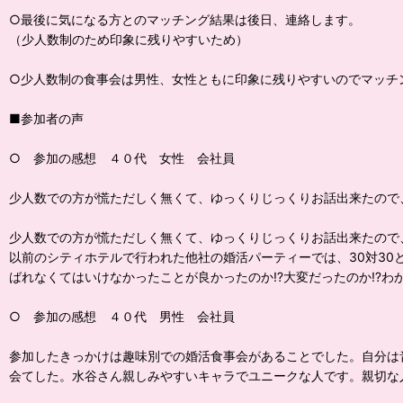
○最後に気になる方とのマッチング結果は後日、連絡します。
（少人数制のため印象に残りやすいため）
○少人数制の食事会は男性、女性ともに印象に残りやすいのでマッチ
■参加者の声
○ 参加の感想 ４０代 女性 会社員
少人数での方が慌ただしく無くて、ゆっくりじっくりお話出来た
少人数での方が慌ただしく無くて、ゆっくりじっくりお話出来たので
以前のシティホテルで行われた他社の婚活パーティーでは、30対3
ばれなくてはいけなかったことが良かったのか⁉️大変だったのか⁉️わ
○ 参加の感想 ４０代 男性 会社員
参加したきっかけは趣味別での婚活食事会があることでした。自分は
会てした。水谷さん親しみやすいキャラでユニークな人です。親切な