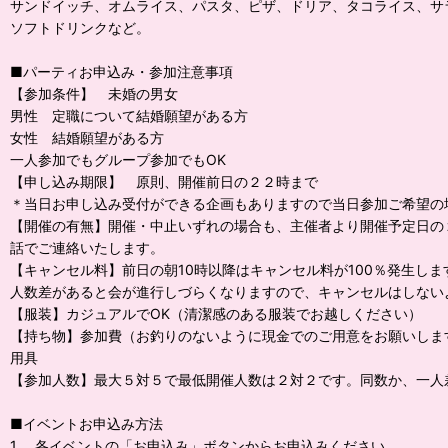
サンドイッチ、オムライス、パスタ、ピザ、ドリア、タコライス、サ
ソフトドリンクなど。
■パーティお申込み・参加注意事項
【参加条件】 未婚の男女
男性 定職について結婚願望がある方
女性 結婚願望がある方
一人参加でもグループ参加でもOK
【申し込み期限】 原則、開催前日の２２時まで
＊当日お申し込み受付ができる企画もありますので当日参加ご希望の
【開催の有無】開催・中止いずれの場合も、主催者より開催予定日の
話でご連絡いたします。
【キャンセル料】前日の朝10時以降はキャンセル料が100％発生しま
人数差があると会が進行しづらくなりますので、キャンセルはしない
【服装】カジュアルでOK（清潔感のある服装でお越しください）
【持ち物】参加費（お釣りのないように現金でのご用意をお願いしま
用具
【参加人数】最大５対５で最低開催人数は２対２です。同数か、一人
■イベントお申込み方法
1． 各イベントの「お申込み」ボタンからお申込みください。