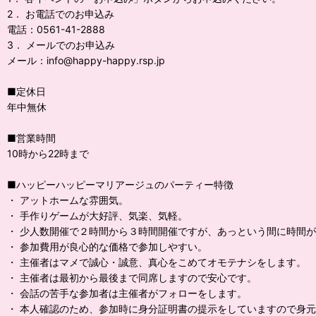
2． お電話でのお申込み
電話：0561-41-2888
3． メールでのお申込み
メール：info@happy-happy.rsp.jp
■定休日
年中無休
■営業時間
10時から22時まで
■ハッピーハッピーマリアージュのパーティー特徴
・ アットホームな雰囲気。
・ 手作りゲームが大好評、気楽、気軽。
・ 少人数開催で２時間から３時間開催ですが、あっという間に時間
・ 参加費用が良心的な価格で参加しやすい。
・ 主催者はマメで誠心・誠意、真心をこめてオモテナシをします。
・ 主催者は最初から最後まで同席しますので安心です。
・ 会話の苦手な参加者は主催者がフォローをします。
・ 本人確認のため、参加時に身分証明書の提示をしていますので身