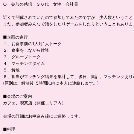
○ 参加の感想 ３０代 女性 会社員
近くで開催されていたので参加してみたのですが、少人数ということ
また、参加者みんなで話をしたりゲームをしたりということもありま
■企画の進行
１、お食事前の1人対1人トーク
２、食事をしながら歓談
３、グループトーク
４、マッチングタイム
５、解散
６、担当がマッチング結果を集計して、後日、集計。マッチングあり
(原則は、解散後15時間以内に本人に連絡します。)
■会場のご案内
カフェ、喫茶店（開催エリア内）
会場の詳細はお申込み後にご連絡します。
■料理