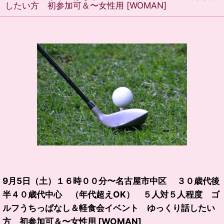
したい方 初参加可＆〜女性用
[
WOMAN
]
9月5日（土）１６時００分〜名古屋市中区 ３０歳代後
半４０歳代中心 （年代超えOK） ５人対５人程度 ゴ
ルフうちっぱなし＆軽食会イベント ゆっくり話したい
方 初参加可＆〜女性用
[
WOMAN
]