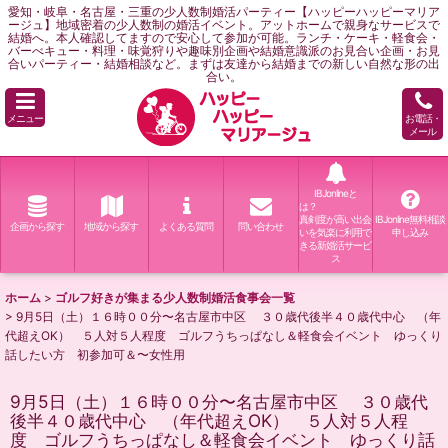
愛知・岐阜・名古屋・三重の少人数制婚活パーティー【ハッピーハッピーマリア
ージュ】地域密着の少人数制の婚活イベント。アットホームで親身なサービスで
結婚へ。本人確認してますので安心して参加が可能。ランチ・ケーキ・軽食会・
バーべキュー・料理・味覚狩りや趣味別企画や結婚意識派のお見合い企画・お見
合いパーティー・結婚相談など。まずは友達から結婚までの新しい自然な形の出
合い。
メニュー
お電話・
メール
IBJonlineと
は？
真剣度が高い出会
IBJonline無料相談
企画から探す
地域から探す
よくある質問
問い合わせ
いを気楽に利用で
申し込み
きる新婚活サービ
ス
ホーム
>
ゴルフ好きが集まる少人数制婚活食事会一覧
>
9月5日（土）１６時００分〜名古屋市中区 ３０歳代後半４０歳代中心 （年
代超えOK） ５人対５人程度 ゴルフうちっぱなし＆軽食会イベント ゆっくり
話したい方 初参加可＆〜女性用
9月5日（土）１６時００分〜名古屋市中区 ３０歳代
後半４０歳代中心 （年代超えOK） ５人対５人程
度 ゴルフうちっぱなし＆軽食会イベント ゆっくり話