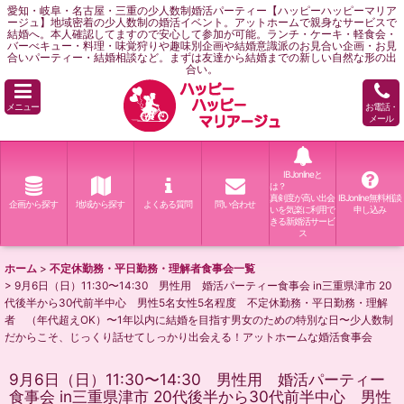
愛知・岐阜・名古屋・三重の少人数制婚活パーティー【ハッピーハッピーマリア
ージュ】地域密着の少人数制の婚活イベント。アットホームで親身なサービスで
結婚へ。本人確認してますので安心して参加が可能。ランチ・ケーキ・軽食会・
バーべキュー・料理・味覚狩りや趣味別企画や結婚意識派のお見合い企画・お見
合いパーティー・結婚相談など。まずは友達から結婚までの新しい自然な形の出
合い。
メニュー
お電話・
メール
IBJonlineと
は？
真剣度が高い出会
IBJonline無料相談
企画から探す
地域から探す
よくある質問
問い合わせ
いを気楽に利用で
申し込み
きる新婚活サービ
ス
ホーム
>
不定休勤務・平日勤務・理解者食事会一覧
>
9月6日（日）11:30〜14:30 男性用 婚活パーティー食事会 in三重県津市 20
代後半から30代前半中心 男性5名女性5名程度 不定休勤務・平日勤務・理解
者 （年代超えOK）〜1年以内に結婚を目指す男女のための特別な日〜少人数制
だからこそ、じっくり話せてしっかり出会える！アットホームな婚活食事会
9月6日（日）11:30〜14:30 男性用 婚活パーティー
食事会 in三重県津市 20代後半から30代前半中心 男性