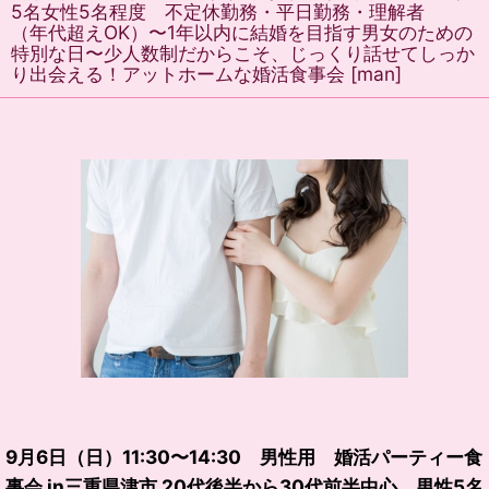
5名女性5名程度 不定休勤務・平日勤務・理解者
（年代超えOK）〜1年以内に結婚を目指す男女のための
特別な日〜少人数制だからこそ、じっくり話せてしっか
り出会える！アットホームな婚活食事会
[
man
]
9月6日（日）11:30〜14:30 男性用 婚活パーティー食
事会 in三重県津市 20代後半から30代前半中心 男性5名