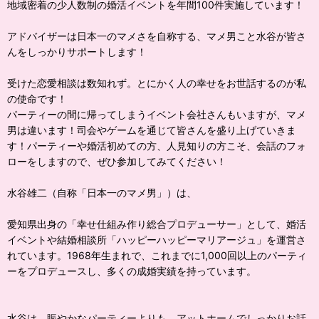
地域密着の少人数制の婚活イベントを年間100件実施しています！
アドバイザーは日本一のマメさを自称する、マメ男こと水谷が皆さ
んをしっかりサポートします！
受けた恋愛相談は数知れず。とにかく人の幸せをお世話するのが私
の使命です！
パーティーの間に帰ってしまうイベント会社さんもいますが、マメ
男は違います！司会やゲームを通じて皆さんを盛り上げていきま
す！パーティーや婚活初めての方、人見知りの方こそ、会話のフォ
ローをしますので、ぜひ参加してみてください！
水谷雄二（自称「日本一のマメ男」）は、
愛知県出身の「幸せ仕組み作り総合プロデューサー」として、婚活
イベントや結婚相談所「ハッピーハッピーマリアージュ」を運営さ
れています。1968年生まれで、これまでに1,000回以上のパーティ
ーをプロデュースし、多くの成婚実績を持っています。
水谷は、賑やかなパーティーよりも、アットホームでしっかりお話