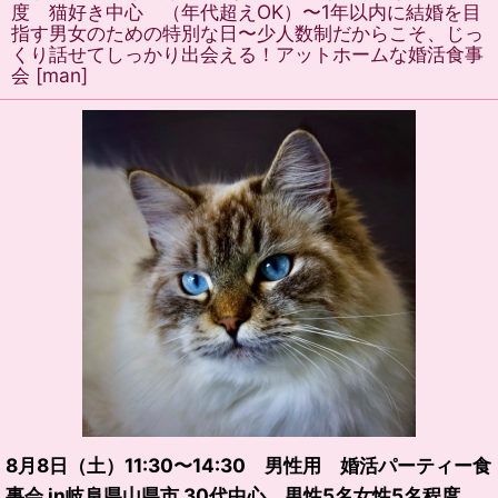
度 猫好き中心 （年代超えOK）〜1年以内に結婚を目
指す男女のための特別な日〜少人数制だからこそ、じっ
くり話せてしっかり出会える！アットホームな婚活食事
会
[
man
]
8月8日（土）11:30〜14:30 男性用 婚活パーティー食
事会 in岐阜県山県市 30代中心 男性5名女性5名程度