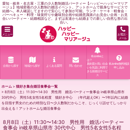
愛知・岐阜・名古屋・三重の少人数制婚活パーティー【ハッピーハッピーマリア
ージュ】地域密着の少人数制の婚活イベント。アットホームで親身なサービスで
結婚へ。本人確認してますので安心して参加が可能。ランチ・ケーキ・軽食会・
バーべキュー・料理・味覚狩りや趣味別企画や結婚意識派のお見合い企画・お見
合いパーティー・結婚相談など。まずは友達から結婚までの新しい自然な形の出
合い。
メニュー
お電話・
メール
IBJonlineと
は？
真剣度が高い出会
IBJonline無料相談
企画から探す
地域から探す
よくある質問
問い合わせ
いを気楽に利用で
申し込み
きる新婚活サービ
ス
ホーム
>
猫好き集合婚活食事会一覧
>
8月8日（土）11:30〜14:30 男性用 婚活パーティー食事会 in岐阜県山県市
30代中心 男性5名女性5名程度 猫好き中心 （年代超えOK）〜1年以内に結婚
を目指す男女のための特別な日〜少人数制だからこそ、じっくり話せてしっかり
出会える！アットホームな婚活食事会
8月8日（土）11:30〜14:30 男性用 婚活パーティー
食事会 in岐阜県山県市 30代中心 男性5名女性5名程