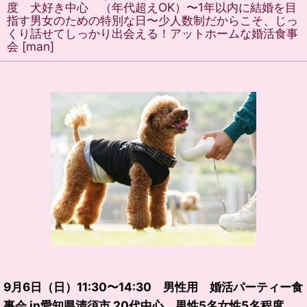
度 犬好き中心 （年代超えOK）〜1年以内に結婚を目
指す男女のための特別な日〜少人数制だからこそ、じっ
くり話せてしっかり出会える！アットホームな婚活食事
会
[
man
]
9月6日（日）11:30〜14:30 男性用 婚活パーティー食
事会 in愛知県清須市 20代中心 男性5名女性5名程度