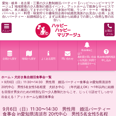
愛知・岐阜・名古屋・三重の少人数制婚活パーティー【ハッピーハッピーマリア
ージュ】地域密着の少人数制の婚活イベント。アットホームで親身なサービスで
結婚へ。本人確認してますので安心して参加が可能。ランチ・ケーキ・軽食会・
バーべキュー・料理・味覚狩りや趣味別企画や結婚意識派のお見合い企画・お見
合いパーティー・結婚相談など。まずは友達から結婚までの新しい自然な形の出
合い。
メニュー
お電話・
メール
IBJonlineと
は？
真剣度が高い出会
IBJonline無料相談
企画から探す
地域から探す
よくある質問
問い合わせ
いを気楽に利用で
申し込み
きる新婚活サービ
ス
ホーム
>
犬好き集合婚活食事会一覧
>
9月6日（日）11:30〜14:30 男性用 婚活パーティー食事会 in愛知県清須市
20代中心 男性5名女性5名程度 犬好き中心 （年代超えOK）〜1年以内に結婚
を目指す男女のための特別な日〜少人数制だからこそ、じっくり話せてしっかり
出会える！アットホームな婚活食事会
9月6日（日）11:30〜14:30 男性用 婚活パーティー
食事会 in愛知県清須市 20代中心 男性5名女性5名程