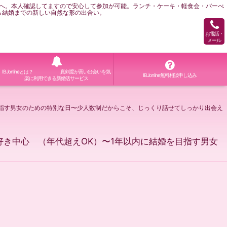
へ。本人確認してますので安心して参加が可能。ランチ・ケーキ・軽食会・バーべ
ら結婚までの新しい自然な形の出合い。
お電話・
メール
IBJonlineとは？ 真剣度が高い出会いを気
IBJonline無料相談申し込み
楽に利用できる新婚活サービス
結婚を目指す男女のための特別な日〜少人数制だからこそ、じっくり話せてしっかり出会え
 犬好き中心 （年代超えOK）〜1年以内に結婚を目指す男女