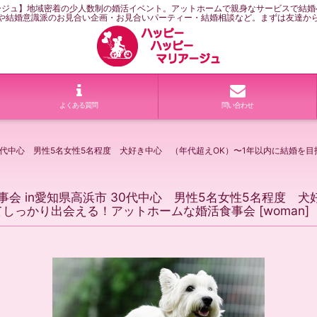
ージュ】地域密着の少人数制の婚活イベント。アットホームで親身なサービスで結婚
や結婚意識派のお見合い企画・お見合いパーティー・結婚相談など。まずは友達か
よくある質問
問い合わせ
高浜市 30代中心 男性5名女性5名程度 犬好き中心 （年代超えOK）〜1年以内に
ー食事会 in愛知県高浜市 30代中心 男性5名女性5名程度
てしっかり出会える！アットホームな婚活食事会
[
woman
]