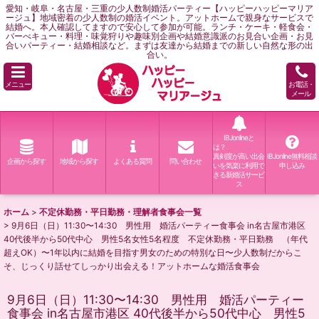
愛知・岐阜・名古屋・三重の少人数制婚活パーティー【ハッピーハッピーマリア
ージュ】地域密着の少人数制の婚活イベント。アットホームで親身なサービスで
結婚へ。本人確認してますので安心して参加が可能。ランチ・ケーキ・軽食会・
バーべキュー・料理・味覚狩りや趣味別企画や結婚意識派のお見合い企画・お見
合いパーティー・結婚相談など。まずは友達から結婚までの新しい自然な形の出
合い。
メニュー
お電話・
メール
IBJonlineと
は？
真剣度が高い出会
IBJonline無料相談
企画から探す
地域から探す
よくある質問
問い合わせ
いを気楽に利用で
申し込み
きる新婚活サービ
ス
ホーム
>
不定休勤務・平日勤務・理解者食事会一覧
>
9月6日（日）11:30〜14:30 男性用 婚活パーティー食事会 in名古屋市港区
40代後半から50代中心 男性5名女性5名程度 不定休勤務・平日勤務 （年代
超えOK）〜1年以内に結婚を目指す男女のための特別な日〜少人数制だからこ
そ、じっくり話せてしっかり出会える！アットホームな婚活食事会
9月6日（日）11:30〜14:30 男性用 婚活パーティー
食事会 in名古屋市港区 40代後半から50代中心 男性5