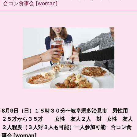
合コン食事会
[
woman
]
8月9日（日）１８時３０分〜岐阜県多治見市 男性用
２５才から３５才 女性 友人２人 対 女性 友人
２人程度（３人対３人も可能）一人参加可能 合コン食
事会
[
woman
]