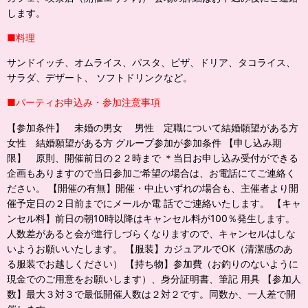
します。
■料理
サンドイッチ、オムライス、パスタ、ピザ、ドリア、タコライス、
サラダ、デザート、 ソフトドリンクなど。
■パーティお申込み・参加注意事項
【参加条件】 未婚の男女 男性 定職について結婚願望がある方
女性 結婚願望がある方 グループ参加が参加条件 【申し込み期
限】 原則、開催前日の２２時まで ＊当日お申し込み受付ができる
企画もありますので当日参加ご希望の場合は、お電話にてご連絡く
ださい。 【開催の有無】開催・中止いずれの場合も、主催者より開
催予定日の２日前までにメールか電 話でご連絡いたします。 【キャ
ンセル料】前日の朝10時以降はキャンセル料が100％発生します。
人数差があると会が進行しづらくなりますので、キャンセルはしな
いようお願いいたします。 【服装】カジュアルでOK（清潔感のあ
る服装でお越しください） 【持ち物】参加費（お釣りのないように
現金でのご用意をお願いします）、身分証明書、筆記 用具 【参加人
数】最大３対３で最低開催人数は２対２です。同数か、一人差で開