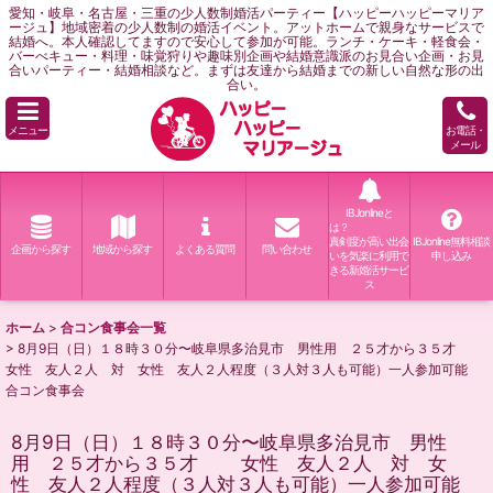
愛知・岐阜・名古屋・三重の少人数制婚活パーティー【ハッピーハッピーマリア
ージュ】地域密着の少人数制の婚活イベント。アットホームで親身なサービスで
結婚へ。本人確認してますので安心して参加が可能。ランチ・ケーキ・軽食会・
バーべキュー・料理・味覚狩りや趣味別企画や結婚意識派のお見合い企画・お見
合いパーティー・結婚相談など。まずは友達から結婚までの新しい自然な形の出
合い。
メニュー
お電話・
メール
IBJonlineと
は？
真剣度が高い出会
IBJonline無料相談
企画から探す
地域から探す
よくある質問
問い合わせ
いを気楽に利用で
申し込み
きる新婚活サービ
ス
ホーム
>
合コン食事会一覧
>
8月9日（日）１８時３０分〜岐阜県多治見市 男性用 ２５才から３５才
女性 友人２人 対 女性 友人２人程度（３人対３人も可能）一人参加可能
合コン食事会
8月9日（日）１８時３０分〜岐阜県多治見市 男性
用 ２５才から３５才 女性 友人２人 対 女
性 友人２人程度（３人対３人も可能）一人参加可能