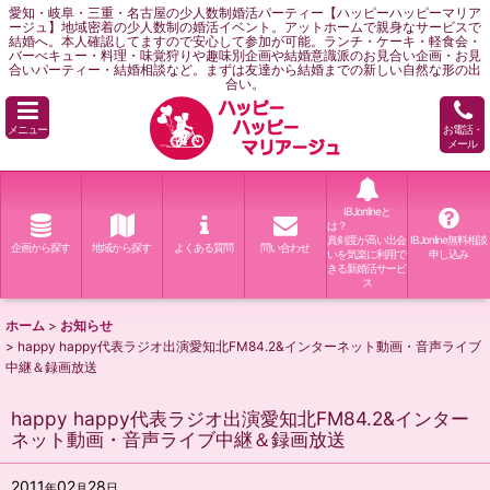
愛知・岐阜・三重・名古屋の少人数制婚活パーティー【ハッピーハッピーマリア
ージュ】地域密着の少人数制の婚活イベント。アットホームで親身なサービスで
結婚へ。本人確認してますので安心して参加が可能。ランチ・ケーキ・軽食会・
バーべキュー・料理・味覚狩りや趣味別企画や結婚意識派のお見合い企画・お見
合いパーティー・結婚相談など。まずは友達から結婚までの新しい自然な形の出
合い。
メニュー
お電話・
メール
IBJonlineと
は？
真剣度が高い出会
IBJonline無料相談
企画から探す
地域から探す
よくある質問
問い合わせ
いを気楽に利用で
申し込み
きる新婚活サービ
ス
ホーム
>
お知らせ
>
happy happy代表ラジオ出演愛知北FM84.2&インターネット動画・音声ライブ
中継＆録画放送
happy happy代表ラジオ出演愛知北FM84.2&インター
ネット動画・音声ライブ中継＆録画放送
2011
02
28
年
月
日