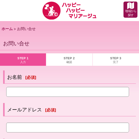
地域から
探す
ホーム
>
お問い合せ
お問い合せ
STEP 1
STEP 2
STEP 3
入力
確認
完了
お名前
[
必須
]
メールアドレス
[
必須
]