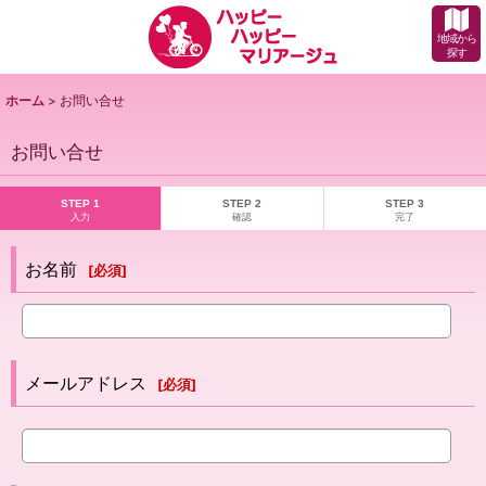
地域から
探す
ホーム
>
お問い合せ
お問い合せ
STEP 1
STEP 2
STEP 3
入力
確認
完了
お名前
[
必須
]
メールアドレス
[
必須
]