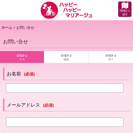
地域から
探す
ホーム
>
お問い合せ
お問い合せ
STEP 1
STEP 2
STEP 3
入力
確認
完了
お名前
[
必須
]
メールアドレス
[
必須
]