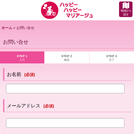
地域から
探す
ホーム
>
お問い合せ
お問い合せ
STEP 1
STEP 2
STEP 3
入力
確認
完了
お名前
[
必須
]
メールアドレス
[
必須
]