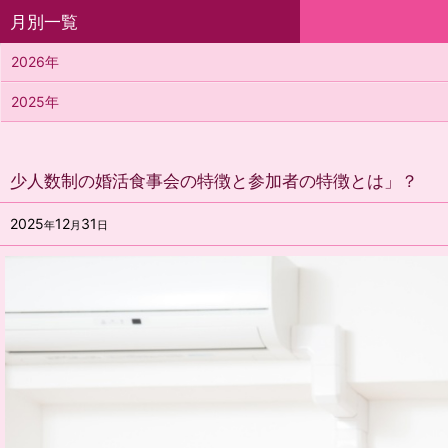
月別一覧
2026年
2025年
少人数制の婚活食事会の特徴と参加者の特徴とは」？
2025
12
31
年
月
日