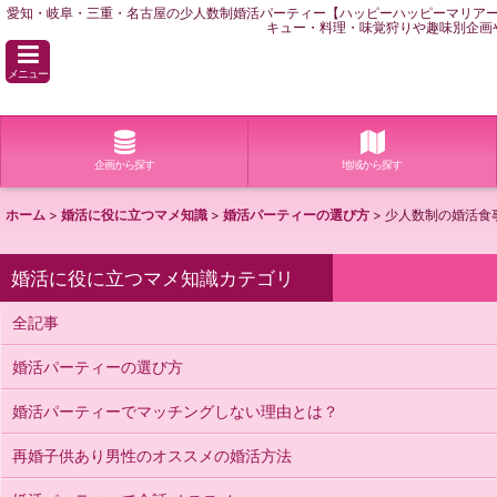
愛知・岐阜・三重・名古屋の少人数制婚活パーティー【ハッピーハッピーマリア
キュー・料理・味覚狩りや趣味別企画
メニュー
企画から探す
地域から探す
ホーム
>
婚活に役に立つマメ知識
>
婚活パーティーの選び方
>
少人数制の婚活食
婚活に役に立つマメ知識カテゴリ
全記事
婚活パーティーの選び方
婚活パーティーでマッチングしない理由とは？
再婚子供あり男性のオススメの婚活方法