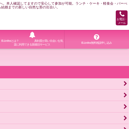
へ。本人確認してますので安心して参加が可能。ランチ・ケーキ・軽食会・バーべ
ら結婚までの新しい自然な形の出合い。
お電話・
メール
IBJonlineとは？ 真剣度が高い出会いを気
IBJonline無料相談申し込み
楽に利用できる新婚活サービス